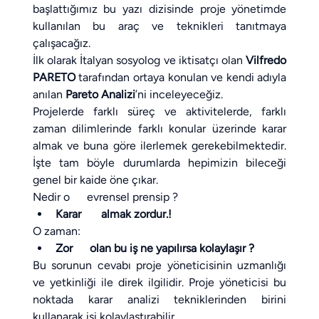
başlattığımız bu yazı dizisinde proje yönetimde 
kullanılan bu araç ve teknikleri tanıtmaya 
çalışacağız.
İlk olarak İtalyan sosyolog ve iktisatçı olan 
Vilfredo 
PARETO
 tarafından ortaya konulan ve kendi adıyla 
anılan 
Pareto Analizi
’ni inceleyeceğiz.
Projelerde farklı süreç ve aktivitelerde, farklı 
zaman dilimlerinde farklı konular üzerinde karar 
almak ve buna göre ilerlemek gerekebilmektedir. 
İşte tam böyle durumlarda hepimizin bileceği 
genel bir kaide öne çıkar.
Nedir o      evrensel prensip ?
Karar       almak zordur.!
O zaman:
Zor      olan bu iş ne yapılırsa kolaylaşır ?
Bu sorunun cevabı proje yöneticisinin uzmanlığı 
ve yetkinliği ile direk ilgilidir. Proje yöneticisi bu 
noktada karar analizi tekniklerinden birini 
kullanarak işi kolaylaştırabilir.