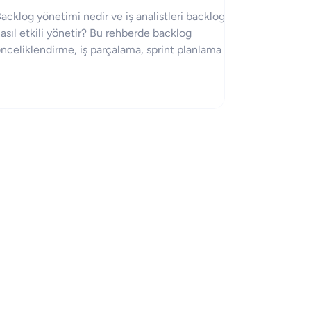
acklog yönetimi nedir ve iş analistleri backlog’u
asıl etkili yönetir? Bu rehberde backlog
nceliklendirme, iş parçalama, sprint planlama ve
lerleme takibini adım adım öğrenebilirsiniz.