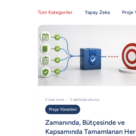
Tüm Kategoriler
Yapay Zeka
Proje 
5 saat önce
5 dakikada okunur
Proje Yönetimi
Zamanında, Bütçesinde ve
Kapsamında Tamamlanan Her 