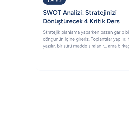
İş Analizi
SWOT Analizi: Stratejinizi
Dönüştürecek 4 Kritik Ders
Stratejik planlama yaparken bazen garip bi
döngünün içine gireriz. Toplantılar yapılır,
yazılır, bir sürü madde sıralanır… ama birka
sonra o doküman ya bir klasörde unutulur 
“sonra bakarız” diye ertelenir. Bu tıkanman
sebeplerinden biri şu: Elimizde SWOT gibi
bir araç varken onu çoğu zaman mekanik b
doldurma işi gibi kullanıyoruz. Oysa SWOT’un asıl
gücü, “durumu özetlemekten” çok daha
fazlasında gizli. Doğru kurgulandığında S
karar