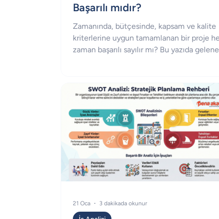
Başarılı mıdır?
Zamanında, bütçesinde, kapsam ve kalite
kriterlerine uygun tamamlanan bir proje he
zaman başarılı sayılır mı? Bu yazıda gelene
teslimat ölçütleri ile değer odaklı proje baş
arasındaki farkı inceliyoruz.
21 Oca
3 dakikada okunur