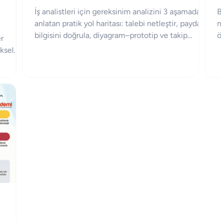
İş analistleri için gereksinim analizini 3 aşamada
B
anlatan pratik yol haritası: talebi netleştir, paydaş
n
bilgisini doğrula, diyagram–prototip ve takip
ö
r
listesiyle süreci yönet.
i
ksel
arısı