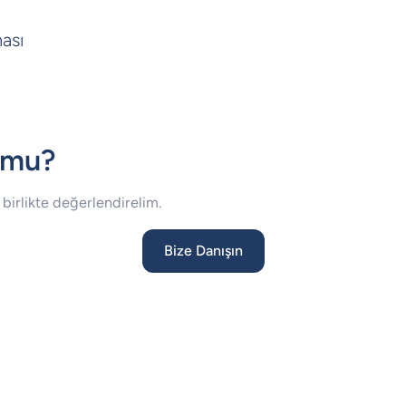
ası
 mu?
birlikte değerlendirelim.
Bize Danışın