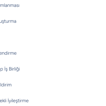
nımlanması
luşturma
lendirme
 İş Birliği
ldirim
kli İyileştirme