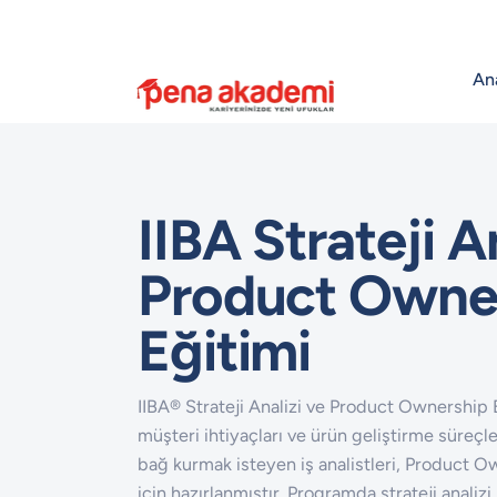
An
IIBA Strateji A
Product Owne
Eğitimi
IIBA® Strateji Analizi ve Product Ownership E
müşteri ihtiyaçları ve ürün geliştirme süreçl
bağ kurmak isteyen iş analistleri, Product Ow
için hazırlanmıştır. Programda strateji analizi