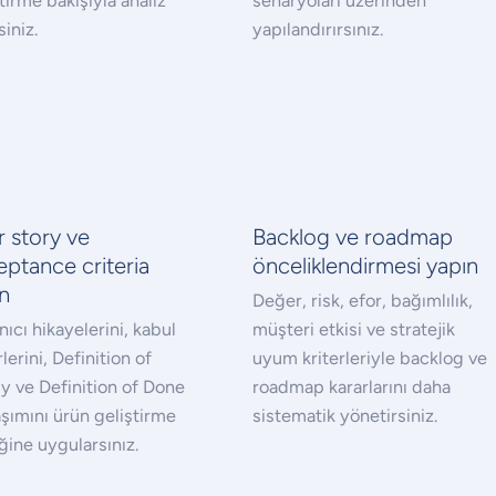
tirme bakışıyla analiz
senaryoları üzerinden
iniz.
yapılandırırsınız.
r story ve
Backlog ve roadmap
eptance criteria
önceliklendirmesi yapın
ın
Değer, risk, efor, bağımlılık,
nıcı hikayelerini, kabul
müşteri etkisi ve stratejik
rlerini, Definition of
uyum kriterleriyle backlog ve
y ve Definition of Done
roadmap kararlarını daha
aşımını ürün geliştirme
sistematik yönetirsiniz.
ğine uygularsınız.