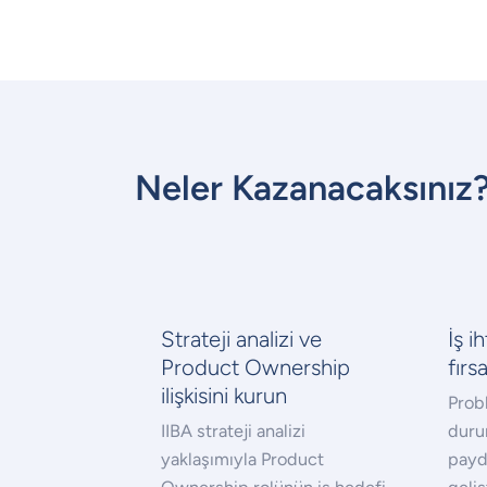
Neler Kazanacaksınız
Strateji analizi ve
İş i
Product Ownership
fırs
ilişkisini kurun
Probl
IIBA strateji analizi
duru
yaklaşımıyla Product
payd