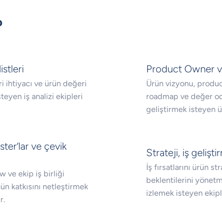
?
istleri
Product Owner ve
eri ihtiyacı ve ürün değeri
Ürün vizyonu, produc
eyen iş analizi ekipleri
roadmap ve değer oda
geliştirmek isteyen ü
ter’lar ve çevik
Strateji, iş gelişt
İş fırsatlarını ürün 
 ve ekip iş birliği
beklentilerini yönet
n katkısını netleştirmek
izlemek isteyen ekipl
r.