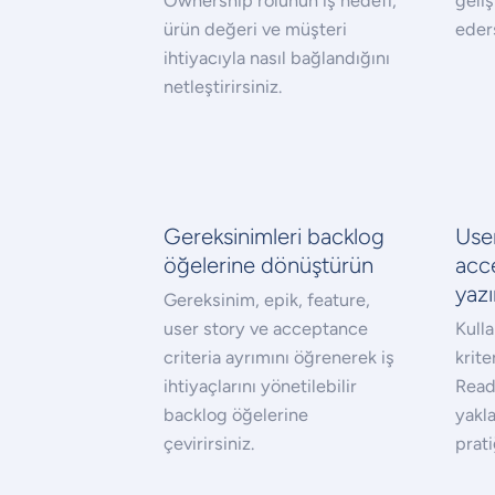
Ownership rolünün iş hedefi,
geliş
ürün değeri ve müşteri
eders
ihtiyacıyla nasıl bağlandığını
netleştirirsiniz.
Gereksinimleri backlog
Use
öğelerine dönüştürün
acc
yaz
Gereksinim, epik, feature,
user story ve acceptance
Kulla
criteria ayrımını öğrenerek iş
krite
ihtiyaçlarını yönetilebilir
Read
backlog öğelerine
yakl
çevirirsiniz.
prati