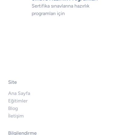
Sertifika sınavlarına hazırlık
programları için
Site
Ana Sayfa
Eğitimler
Blog
İletişim
Bilgilendirme