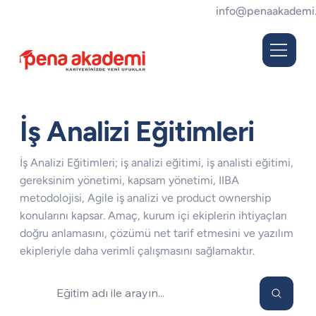
info@penaakademi
İş Analizi Eğitimleri
İş Analizi Eğitimleri; iş analizi eğitimi, iş analisti eğitimi,
gereksinim yönetimi, kapsam yönetimi, IIBA
metodolojisi, Agile iş analizi ve product ownership
konularını kapsar. Amaç, kurum içi ekiplerin ihtiyaçları
doğru anlamasını, çözümü net tarif etmesini ve yazılım
ekipleriyle daha verimli çalışmasını sağlamaktır.