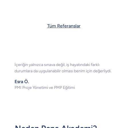
Tüm Referanslar
İçeriğin yalnızca sınava değil, iş hayatındaki farklı
durumlara da uygulanabilir olması benim için değerliydi.
Esra Ö.
PMI Proje Yönetimi ve PMP Eğitimi