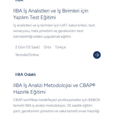
IIBA İş Analistleri ve İş Birimleri için
Yazılım Test Eğitimi
İş analistleri ve iş birimleri için UAT, kabul kriteri, test
senaryosu, hata yönetimi ve gereksinim-test
izlenebilirliği odaklı uygulamalı eğitim.
2 Gün (12 Saat)
Orta
Türkçe
Yerinde/Online
IIBA Odaklı
IIBA İş Analizi Metodolojisi ve CBAP®
Hazırlık Eğitimi
CBAP sertifikası hedefleyen profesyoneller için BABOK
temelli IIBA iş analizi metodolojisi, 35 saatlik eğitim
şartı, gereksinim yönetimi ve vaka temelli sınav hazırlığı