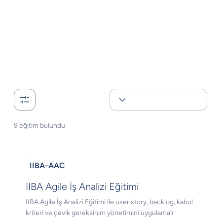
9 eğitim bulundu
IIBA-AAC
IIBA Agile İş Analizi Eğitimi
IIBA Agile İş Analizi Eğitimi ile user story, backlog, kabul
kriteri ve çevik gereksinim yönetimini uygulamalı