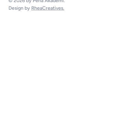
© 2026 by Pena Akademi.
Design by
RheaCreatives.